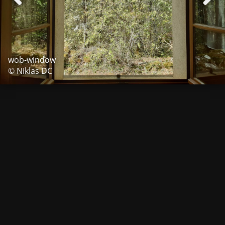
wob-window
© Niklas DC