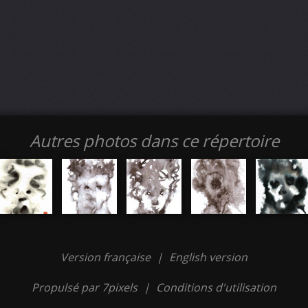
Autres photos dans ce répertoire
Version française
|
English version
Propulsé par 7pixels
|
Conditions d'utilisation