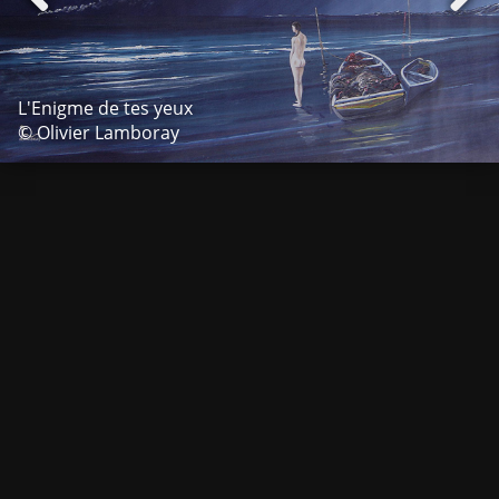
L'Enigme de tes yeux
© Olivier Lamboray