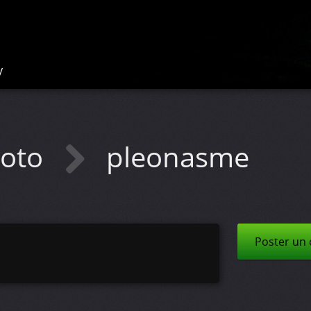
y
hoto
pleonasme
Poster un