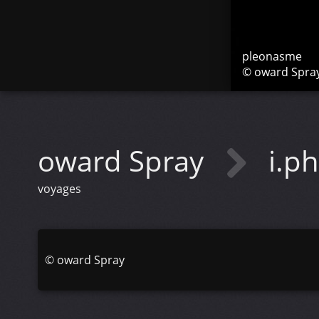
pleonasme
© oward Spra
oward Spray
i.p
voyages
©
oward Spray