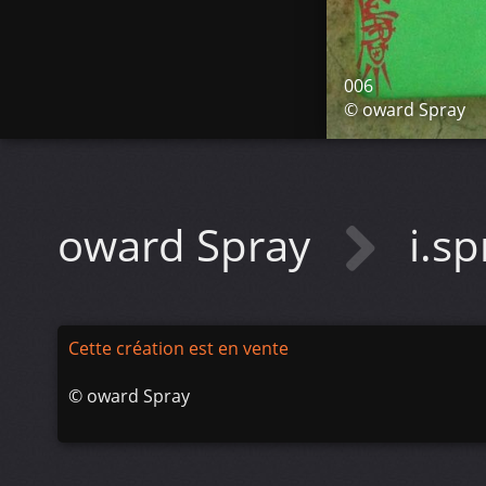
006
© oward Spray
oward Spray
i.s
Cette création est en vente
©
oward Spray