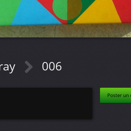
pray
006
Poster un