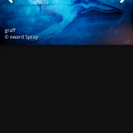
graff
© oward Spray