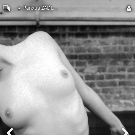
Panxua ZADILSKOA