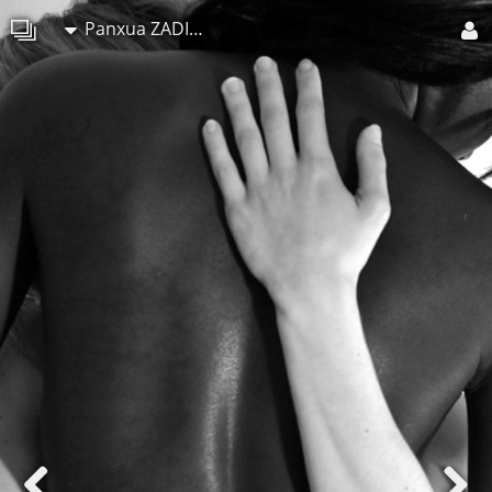
Panxua ZADILSKOA