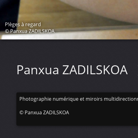
P!èges à regard
© Panxua ZADILSKOA
Panxua ZADILSKOA
Photographie numérique et miroirs multidirection
©
Panxua ZADILSKOA