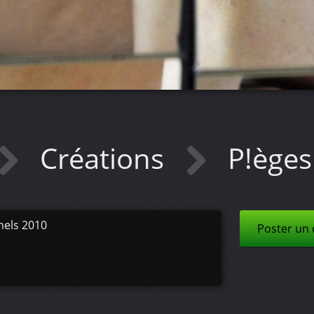
Créations
P!èges
nels 2010
Poster un