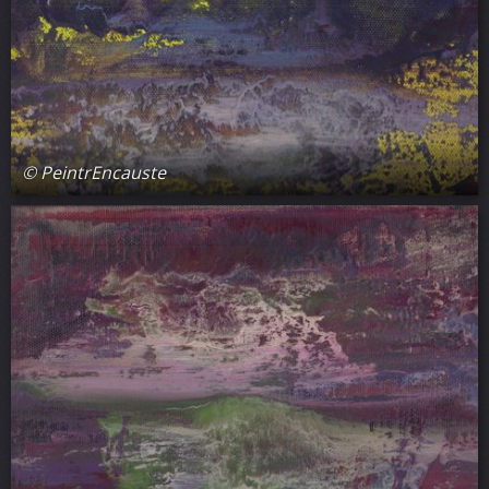
© PeintrEncauste