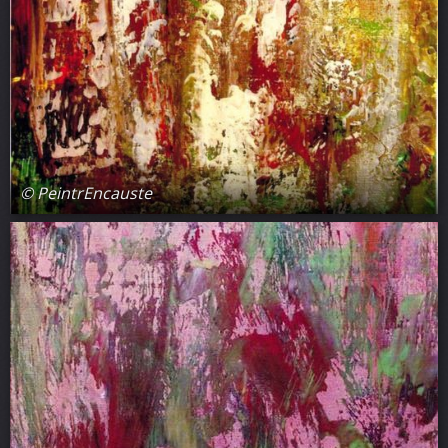
© PeintrEncauste