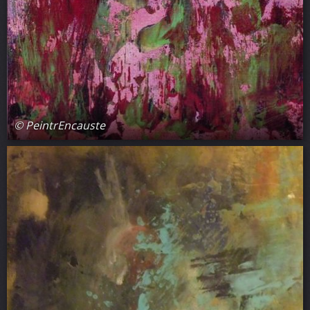
© PeintrEncauste