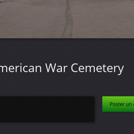
merican War Cemetery
Poster un