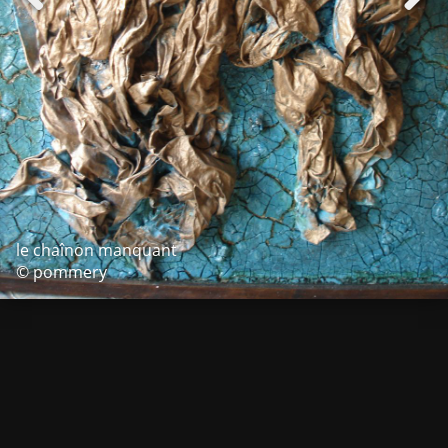
le chaînon manquant
© pommery