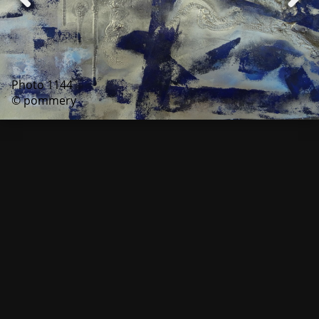
Photo 1144
© pommery