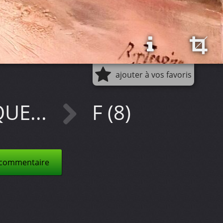
ajouter à vos favoris
UE...
F (8)
 commentaire