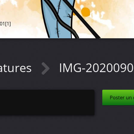
01[1]
atures
IMG-2020090
Poster un