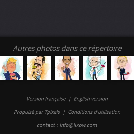
Autres photos dans ce répertoire
Version française
|
English version
Propulsé par 7pixels
|
Conditions d'utilisation