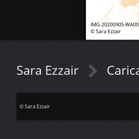
IMG-20200905-WA00
© Sara Ezzair
Sara Ezzair
Caric
©
Sara Ezzair