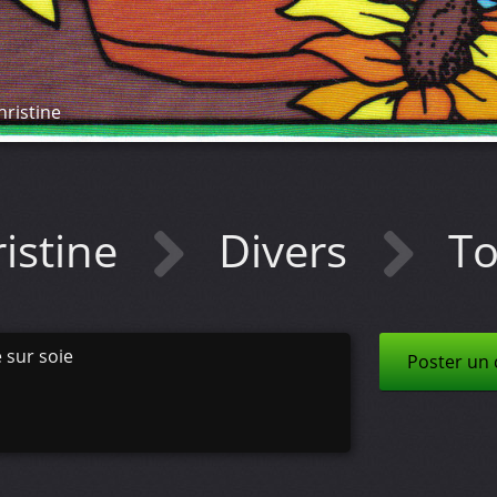
ristine
istine
Divers
To
e sur soie
Poster un