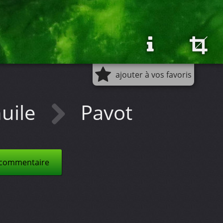
ajouter à vos favoris
huile
Pavot
 commentaire