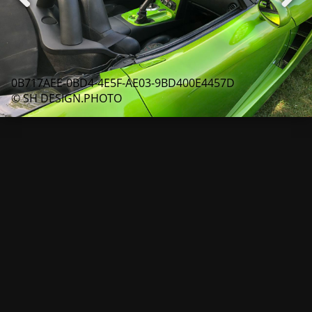
0B717AEE-0BD4-4E5F-AE03-9BD400E4457D
© SH DESIGN.PHOTO