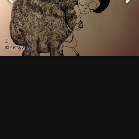
2
© sissy2729