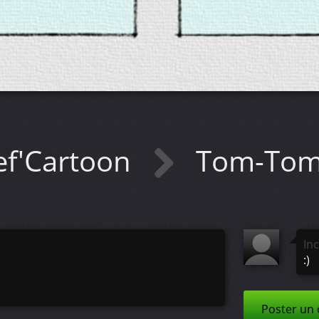
ef'Cartoon
Tom-Tom…
In
:)
Poster un