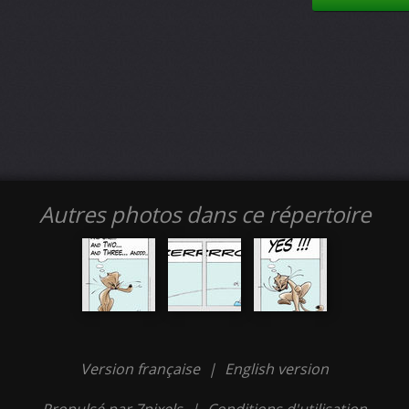
Autres photos dans ce répertoire
Version française
|
English version
Propulsé par 7pixels
|
Conditions d'utilisation