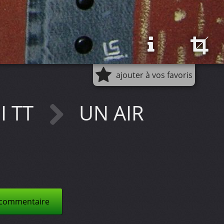
ajouter à vos favoris
II TT
UN AIR
 commentaire