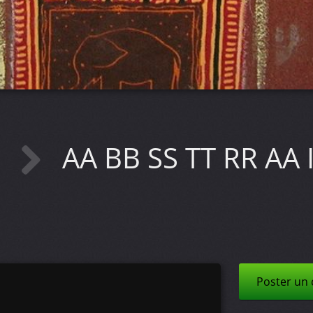
E
AA BB SS TT RR AA 
Poster un