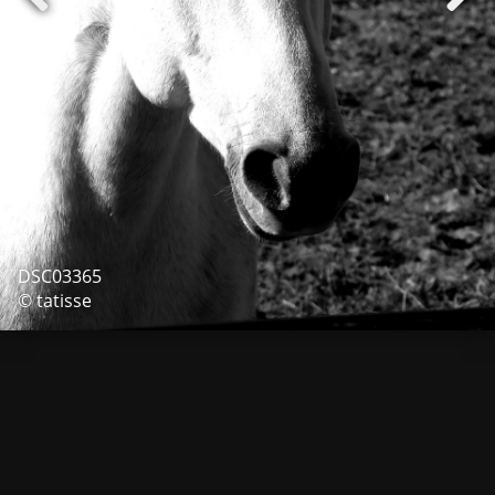
DSC03365
© tatisse