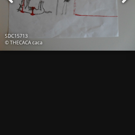
SDC15713
© THECACA caca