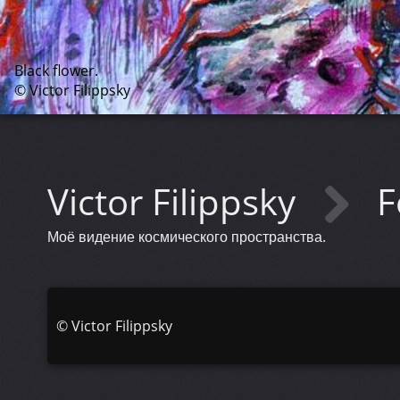
Black flower.
© Victor Filippsky
Victor Filippsky
F
Моё видение космического пространства.
©
Victor Filippsky