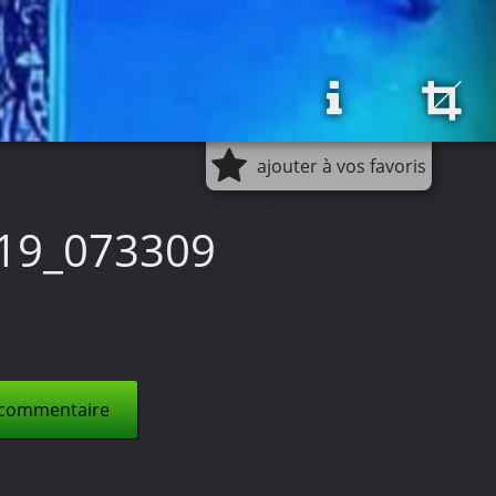
ajouter à vos favoris
19_073309
 commentaire