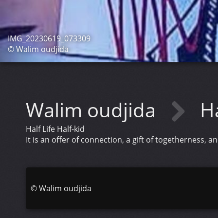
IMG_20230619_073309
© Walim oudjida
Walim oudjida
Ha
Half Life Half-kid
It is an offer of connection, a gift of togetherness, 
©
Walim oudjida