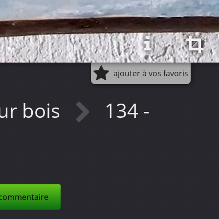
ajouter à vos favoris
ur bois
134 -
 commentaire