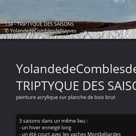
134 - TRIPTYQUE DES SAISONS
© YolandedeComblesdeNayves
YolandedeComblesd
TRIPTYQUE DES SAI
peinture acrylique sur planche de bois brut
3 saisons dans un même lieu :
- un hiver enneigé long
- un été court avec les vaches Montbéliardes