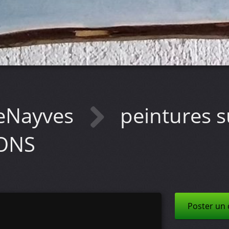
eNayves
peintures s
SONS
Poster un