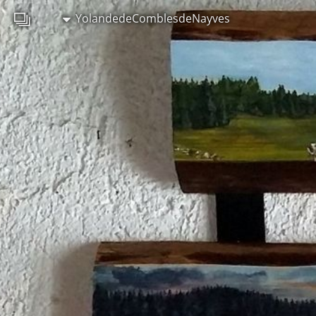
YolandedeComblesdeNayves