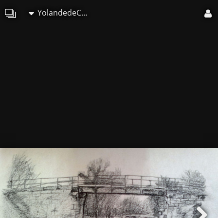
YolandedeComblesdeNayves