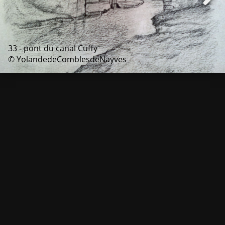
33 - pont du canal Cuffy
© YolandedeComblesdeNayves