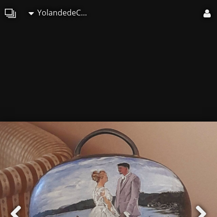
YolandedeComblesdeNayves