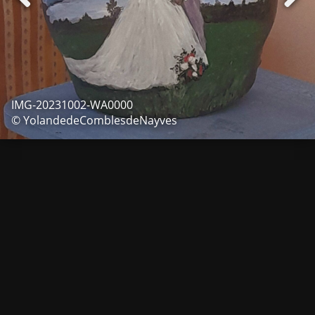
IMG-20231002-WA0000
© YolandedeComblesdeNayves