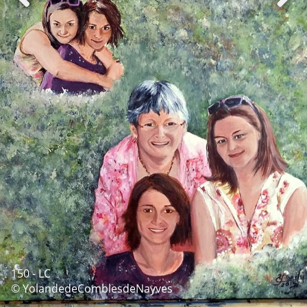
150 - LC
© YolandedeComblesdeNayves