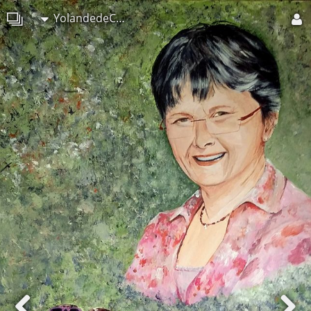
YolandedeComblesdeNayves