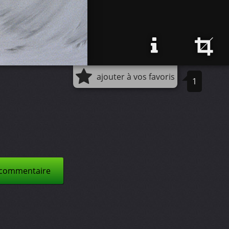
ajouter à vos favoris
1
 commentaire