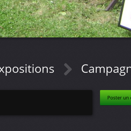
xpositions
Campagn'
Poster un