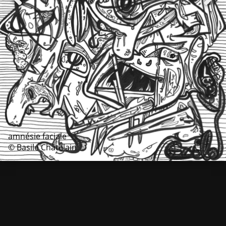
amnésie faciale
© Basile Châtelain