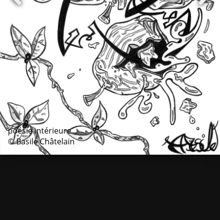
poésie intérieure
© Basile Châtelain