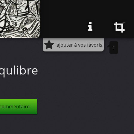
ajouter à vos favoris
1
équlibre
 commentaire