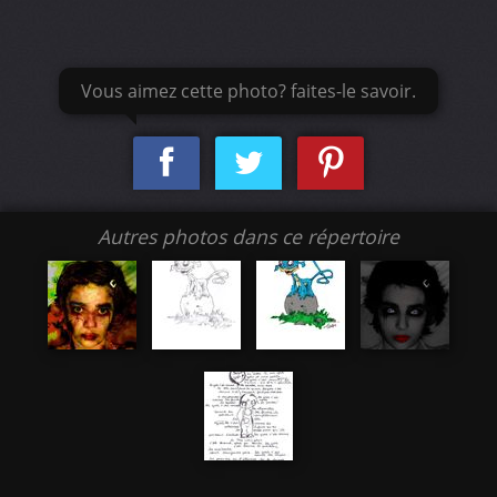
Vous aimez cette photo? faites-le savoir.
Autres photos dans ce répertoire