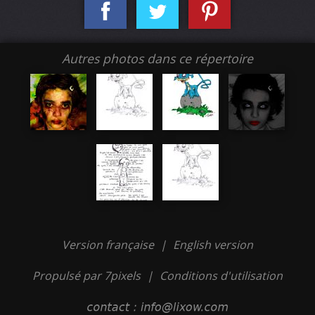
Autres photos dans ce répertoire
Version française
|
English version
Propulsé par 7pixels
|
Conditions d'utilisation