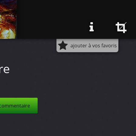
ajouter à vos favoris
re
 commentaire