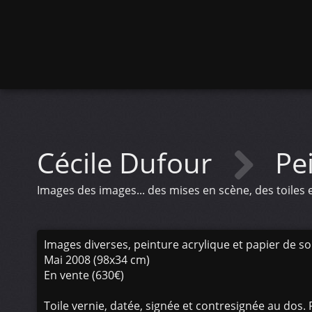
Cécile Dufour
Pe
Images des images... des mises en scène, des toiles
Images diverses, peinture acrylique et papier de so
Mai 2008 (98x34 cm)
En vente (630€)
Toile vernie, datée, signée et contresignée au dos. F