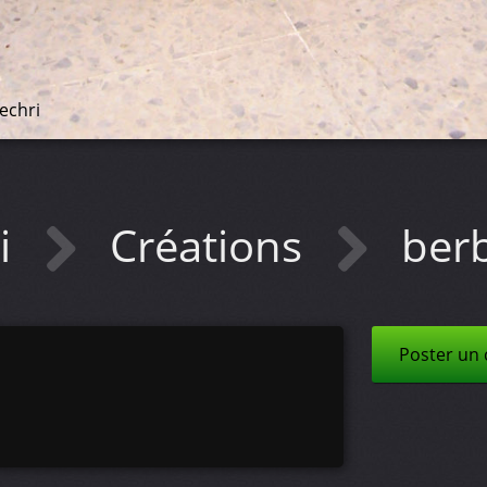
echri
i
Créations
berb
Poster un