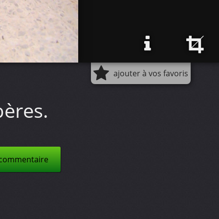
ajouter à vos favoris
ères.
 commentaire