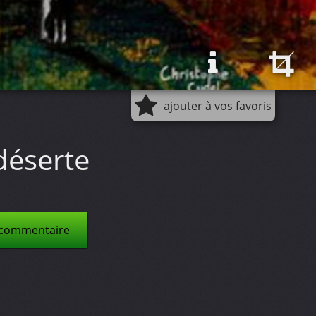
ajouter à vos favoris
déserte
 commentaire