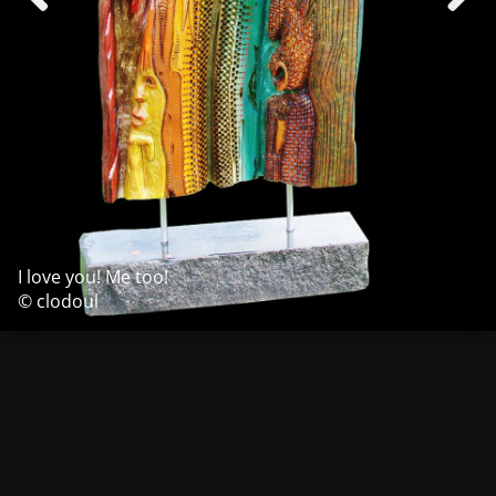
I love you! Me too!
© clodoul