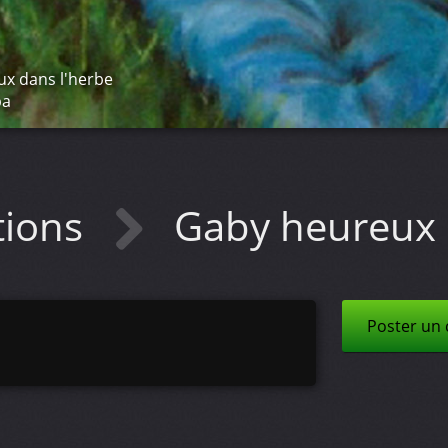
x dans l'herbe
ba
tions
Gaby heureux 
Poster un