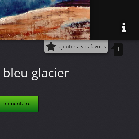
ajouter à vos favoris
1
bleu glacier
 commentaire