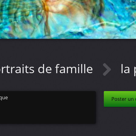
rtraits de famille
la
ique
Poster un