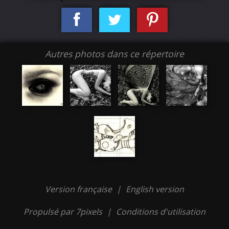
Autres photos dans ce répertoire
Version française
|
English version
Propulsé par 7pixels
|
Conditions d'utilisation