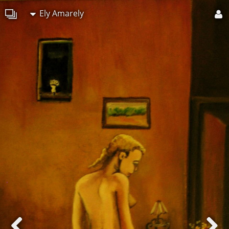
Ely Amarely