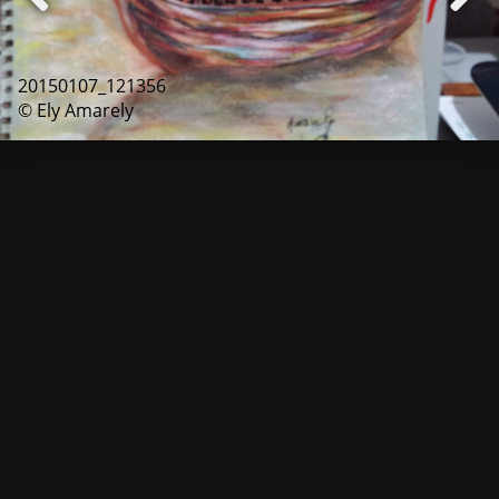
20150107_121356
© Ely Amarely