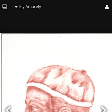
Ely Amarely