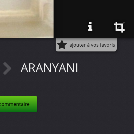
ajouter à vos favoris
ARANYANI
 commentaire