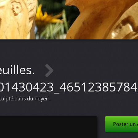
uilles.
01430423_46512385784
sculpté dans du noyer .
Poster un