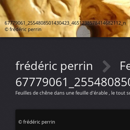
67779061_2554808501430423_4651238578414682112_n
© frédéric perrin
frédéric perrin
Fe
67779061_25548085
Feuilles de chêne dans une feuille d'érable , le tout 
©
frédéric perrin